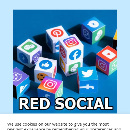
We use cookies on our website to give you the most
Tu anuncio va aquí
relevant experience by remembering your preferences and