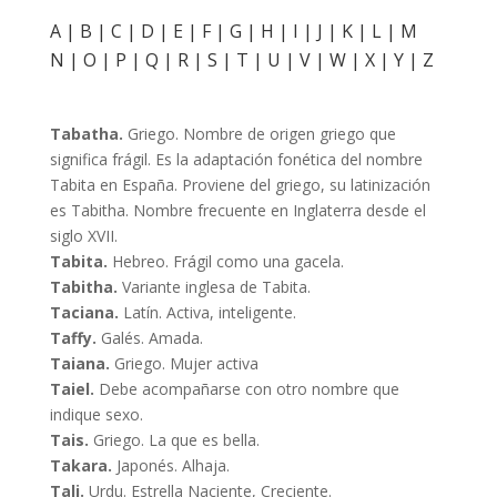
A
|
B
|
C
|
D
|
E
|
F
|
G
|
H
|
I
|
J
|
K
|
L
|
M
N
|
O
|
P
|
Q
|
R
|
S
|
T
|
U
|
V
|
W
|
X
|
Y
|
Z
Tabatha.
Griego. Nombre de origen griego que
significa frágil. Es la adaptación fonética del nombre
Tabita en España. Proviene del griego, su latinización
es Tabitha. Nombre frecuente en Inglaterra desde el
siglo XVII.
Tabita.
Hebreo. Frágil como una gacela.
Tabitha.
Variante inglesa de Tabita.
Taciana.
Latín. Activa, inteligente.
Taffy.
Galés. Amada.
Taiana.
Griego. Mujer activa
Taiel.
Debe acompañarse con otro nombre que
indique sexo.
Tais.
Griego. La que es bella.
Takara.
Japonés. Alhaja.
Tali.
Urdu. Estrella Naciente, Creciente.