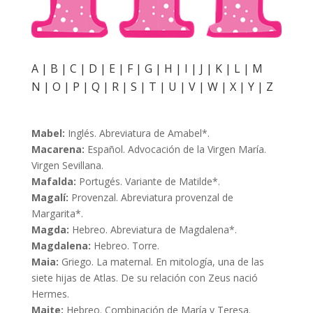
A
|
B
|
C
|
D
|
E
|
F
|
G
|
H
|
I
|
J
|
K
|
L
|
M
N
|
O
|
P
|
Q
|
R
|
S
|
T
|
U
|
V
|
W
|
X
|
Y
|
Z
Mabel:
Inglés. Abreviatura de Amabel*.
Macarena:
Español. Advocación de la Virgen María.
Virgen Sevillana.
Mafalda:
Portugés. Variante de Matilde*.
Magalí:
Provenzal. Abreviatura provenzal de
Margarita*.
Magda:
Hebreo. Abreviatura de Magdalena*.
Magdalena:
Hebreo. Torre.
Maia:
Griego. La maternal. En mitología, una de las
siete hijas de Atlas. De su relación con Zeus nació
Hermes.
Maite:
Hebreo. Combinación de María y Teresa.