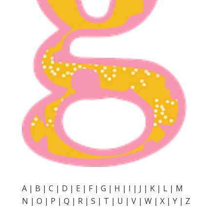
A
|
B
|
C
|
D
|
E
|
F
|
G
|
H
|
I
|
J
|
K
|
L
|
M
N
|
O
|
P
|
Q
|
R
|
S
|
T
|
U
|
V
|
W
|
X
|
Y
|
Z