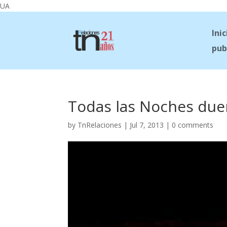
UA
Inic
pub
Todas las Noches du
by
TnRelaciones
|
Jul 7, 2013
|
0 comments