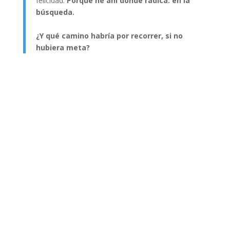
felicidad.
Porque he ahí donde radica: en la
búsqueda.
¿Y qué camino habría por recorrer, si no
hubiera meta?