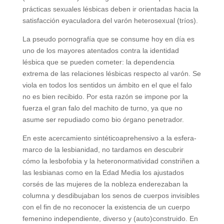
prácticas sexuales lésbicas deben ir orientadas hacia la
satisfacción eyaculadora del varón heterosexual (tríos).
La pseudo pornografía que se consume hoy en día es
uno de los mayores atentados contra la identidad
lésbica que se pueden cometer: la dependencia
extrema de las relaciones lésbicas respecto al varón. Se
viola en todos los sentidos un ámbito en el que el falo
no es bien recibido. Por esta razón se impone por la
fuerza el gran falo del machito de turno, ya que no
asume ser repudiado como bio órgano penetrador.
En este acercamiento sintéticoaprehensivo a la esfera-
marco de la lesbianidad, no tardamos en descubrir
cómo la lesbofobia y la heteronormatividad constriñen a
las lesbianas como en la Edad Media los ajustados
corsés de las mujeres de la nobleza enderezaban la
columna y desdibujaban los senos de cuerpos invisibles
con el fin de no reconocer la existencia de un cuerpo
femenino independiente, diverso y (auto)construido. En