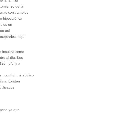
e la familia
comienzo de la
sonas con cambios
 o hipocalórica
mbios en
que así
aceptarlos mejor.
o insulina como
ro al día. Los
 120mg/dl y a
en control metabólico
ulina. Existen
utilizados
 peso ya que