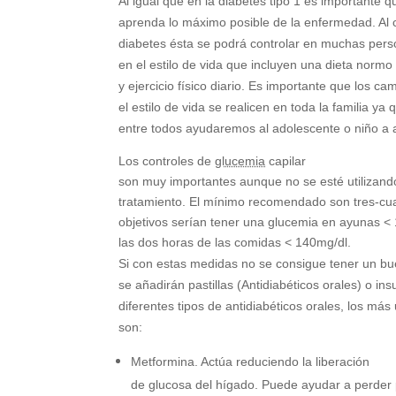
Al igual que en la diabetes tipo 1 es importante qu
aprenda lo máximo posible de la enfermedad. Al 
diabetes ésta se podrá controlar en muchas per
en el estilo de vida que incluyen una dieta normo
y ejercicio físico diario. Es importante que los ca
el estilo de vida se realicen en toda la familia ya 
entre todos ayudaremos al adolescente o niño a 
Los controles de
glucemia
capilar
son muy importantes aunque no se esté utilizand
tratamiento. El mínimo recomendado son tres-cuat
objetivos serían tener una glucemia en ayunas <
las dos horas de las comidas < 140mg/dl.
Si con estas medidas no se consigue tener un bu
se añadirán pastillas (Antidiabéticos orales) o ins
diferentes tipos de antidiabéticos orales, los más 
son:
Metformina. Actúa reduciendo la liberación
de glucosa del hígado. Puede ayudar a perder