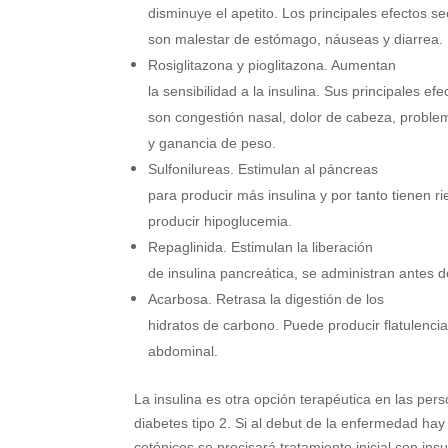
disminuye el apetito. Los principales efectos s
son malestar de estómago, náuseas y diarrea.
Rosiglitazona y pioglitazona. Aumentan
la sensibilidad a la insulina. Sus principales ef
son congestión nasal, dolor de cabeza, proble
y ganancia de peso.
Sulfonilureas. Estimulan al páncreas
para producir más insulina y por tanto tienen r
producir hipoglucemia.
Repaglinida. Estimulan la liberación
de insulina pancreática, se administran antes 
Acarbosa. Retrasa la digestión de los
hidratos de carbono. Puede producir flatulencia
abdominal.
La insulina es otra opción terapéutica en las per
diabetes tipo 2. Si al debut de la enfermedad ha
cetónicos
se precisará tratamiento inicial con insu