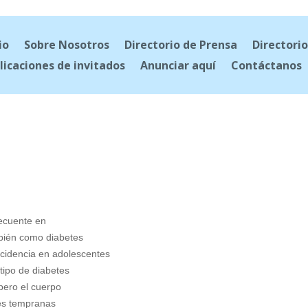
io
Sobre Nosotros
Directorio de Prensa
Directorio
licaciones de invitados
Anunciar aquí
Contáctanos
recuente en
bién como diabetes
cidencia en adolescentes
tipo de diabetes
pero el cuerpo
ses tempranas