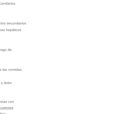
ecundarios
ectos secundarios
mas hepáticos
iesgo de
de las comidas.
 y dolor
sonas con
y
cuerpos
lina.