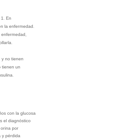
 1. En
en la enfermedad.
la enfermedad,
llarla.
 y no tienen
 tienen un
nsulina.
ños con la glucosa
s el diagnóstico
 orina por
ga y pérdida