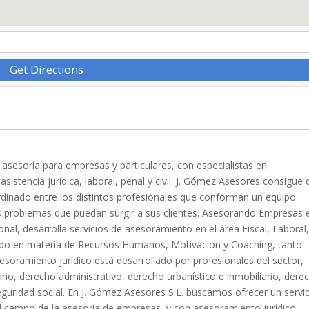
Get Directions
 asesoría para empresas y particulares, con especialistas en
asistencia jurídica, laboral, penal y civil. J. Gómez Asesores consigue 
rdinado entre los distintos profesionales que conforman un equipo
s problemas que puedan surgir a sus clientes. Asesorando Empresas 
l, desarrolla servicios de asesoramiento en el área Fiscal, Laboral
izado en materia de Recursos Humanos, Motivación y Coaching, tanto
esoramiento jurídico está desarrollado por profesionales del sector,
rio, derecho administrativo, derecho urbanístico e inmobiliario, dere
eguridad social. En J. Gómez Asesores S.L. buscamos ofrecer un servi
el campo de la asesoría de empresas, y con asesoramiento jurídico