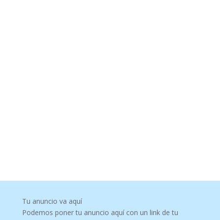
Tu anuncio va aquí
Podemos poner tu anuncio aquí con un link de tu