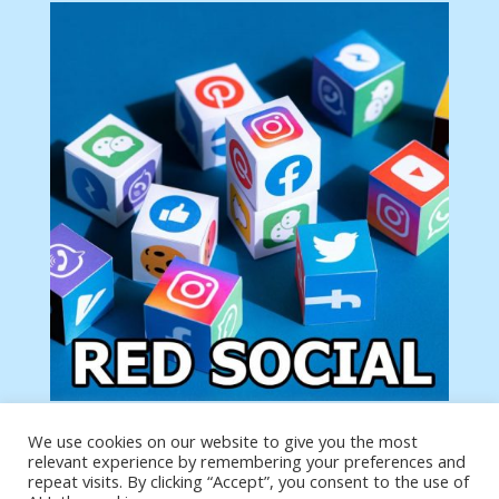
We use cookies on our website to give you the most
Tu anuncio va aquí
relevant experience by remembering your preferences and
Podemos poner tu anuncio aquí con un link de tu
repeat visits. By clicking “Accept”, you consent to the use of
producto o página