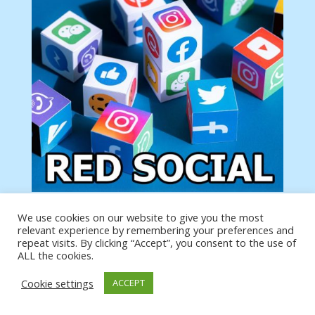
We use cookies on our website to give you the most
Tu anuncio va aquí
relevant experience by remembering your preferences and
Podemos poner tu anuncio aquí con un link de tu
repeat visits. By clicking “Accept”, you consent to the use of
producto o página
ALL the cookies.
Cookie settings
ACCEPT
https://analytics.google.com/analytics/web/?
authuser=0#/a19873651w39653599p39359059/admin/integrations