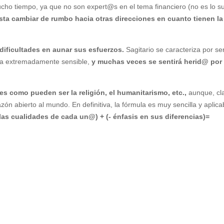
cho tiempo, ya que no son expert@s en el tema financiero (no es lo s
sta cambiar de rumbo hacia otras direcciones en cuanto tienen la
 dificultades en aunar sus esfuerzos.
Sagitario se caracteriza por se
sona extremadamente sensible,
y muchas veces se sentirá herid@ por 
s como pueden ser la religión, el humanitarismo, etc.,
aunque, cl
n abierto al mundo. En definitiva, la fórmula es muy sencilla y aplica
n las cualidades de cada un@) + (- énfasis en sus diferencias)=