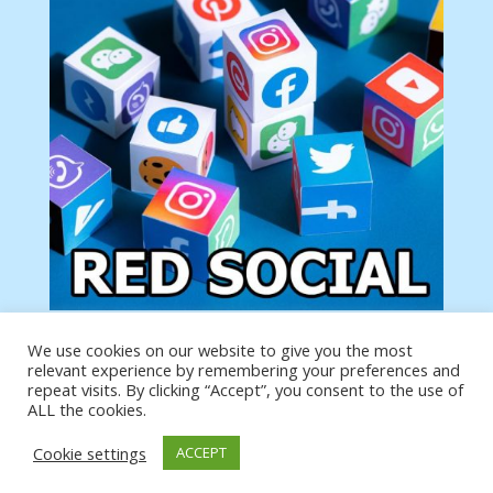
We use cookies on our website to give you the most
Tu anuncio va aquí
relevant experience by remembering your preferences and
Podemos poner tu anuncio aquí con un link de tu
repeat visits. By clicking “Accept”, you consent to the use of
producto o página
ALL the cookies.
Cookie settings
ACCEPT
https://analytics.google.com/analytics/web/?
authuser=0#/a19873651w39653599p39359059/admin/integrations