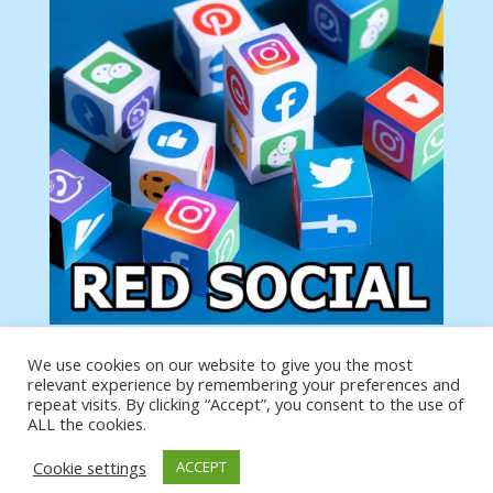
We use cookies on our website to give you the most
Tu anuncio va aquí
relevant experience by remembering your preferences and
Podemos poner tu anuncio aquí con un link de tu
repeat visits. By clicking “Accept”, you consent to the use of
producto o página
ALL the cookies.
Cookie settings
ACCEPT
https://analytics.google.com/analytics/web/?