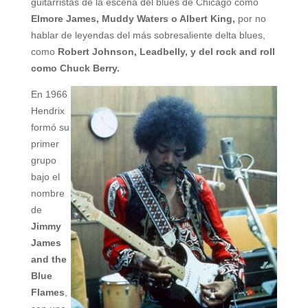
guitarristas de la escena del blues de Chicago como
Elmore James, Muddy Waters o Albert King,
por no
hablar de leyendas del más sobresaliente delta blues,
como
Robert Johnson, Leadbelly, y del rock and roll
como Chuck Berry.
En 1966
Hendrix
formó su
primer
grupo
bajo el
nombre
de
Jimmy
James
and the
Blue
Flames
,