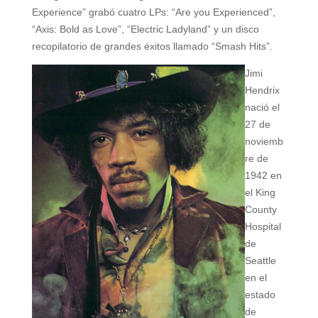
Experience” grabó cuatro LPs: “Are you Experienced”,
“Axis: Bold as Love”, “Electric Ladyland” y un disco
recopilatorio de grandes éxitos llamado “Smash Hits”.
Jimi
Hendrix
nació el
27 de
noviemb
re de
1942 en
el King
County
Hospital
de
Seattle
en el
estado
de