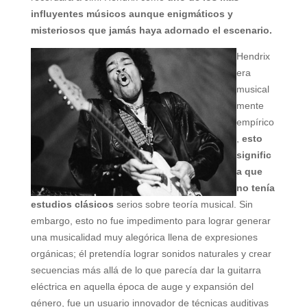
influyentes músicos aunque enigmáticos y
misteriosos que jamás haya adornado el escenario.
Hendrix
era
musical
mente
empírico
,
esto
signific
a que
no tenía
estudios clásicos
serios sobre teoría musical. Sin
embargo, esto no fue impedimento para lograr generar
una musicalidad muy alegórica llena de expresiones
orgánicas; él pretendía lograr sonidos naturales y crear
secuencias más allá de lo que parecía dar la guitarra
eléctrica en aquella época de auge y expansión del
género, fue un usuario innovador de técnicas auditivas