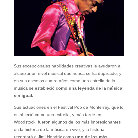
Sus excepcionales habilidades creativas le ayudaron a
alcanzar un nivel musical que nunca se ha duplicado, y
en sus escasos cuatro años como una estrella de la
música se estableció
como una leyenda de la música
sin igual.
Sus actuaciones en el Festival Pop de Monterrey, que lo
estableció como una estrella, y más tarde en
Woodstock, fueron algunos de los más impresionantes
en la historia de la música en vivo, y la historia
recordará a Jimi Hendrix como
uno de los más