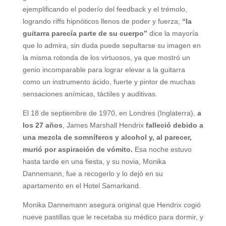
ejemplificando el poderío del feedback y el trémolo,
logrando riffs hipnóticos llenos de poder y fuerza;
“la
guitarra parecía parte de su cuerpo”
dice la mayoría
que lo admira, sin duda puede sepultarse su imagen en
la misma rotonda de los virtuosos, ya que mostró un
genio incomparable para lograr elevar a la guitarra
como un instrumento ácido, fuerte y pintor de muchas
sensaciones anímicas, táctiles y auditivas.
El 18 de septiembre de 1970, en Londres (Inglaterra),
a
los 27 años
, James Marshall Hendrix
falleció debido a
una mezcla de somníferos y alcohol y, al parecer,
murió por aspiración de vómito.
Esa noche estuvo
hasta tarde en una fiesta, y su novia, Monika
Dannemann, fue a recogerlo y lo dejó en su
apartamento en el Hotel Samarkand.
Monika Dannemann asegura original que Hendrix cogió
nueve pastillas que le recetaba su médico para dormir, y