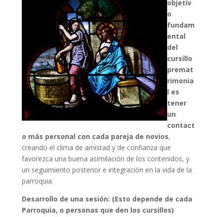
objetiv
o
fundam
ental
del
cursillo
premat
rimonia
l es
tener
un
contact
o más personal con cada pareja de novios
,
creando el clima de amistad y de confianza que
favorezca una buena asimilación de los contenidos, y
un seguimiento posterior e integración en la vida de la
parroquia.
Desarrollo de una sesión: (Esto depende de cada
Parroquia, o personas que den los cursillos)