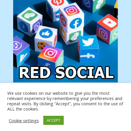
We use cookies on our website to give you the most
Tu anuncio va aquí
relevant experience by remembering your preferences and
Podemos poner tu anuncio aquí con un link de tu
repeat visits. By clicking “Accept”, you consent to the use of
producto o página
ALL the cookies.
Cookie settings
ACCEPT
https://analytics.google.com/analytics/web/?
authuser=0#/a19873651w39653599p39359059/admin/integrations