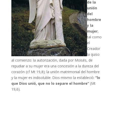
de la
unión
del
hombre
y la
mujer
,
tal como
el
Creador
la quiso
al comienzo: la autorización, dada por Moisés, de
repudiar a su mujer era una concesión a la dureza del
corazón (cf Mt 19,8); la unión matrimonial del hombre
y la mujer es indisoluble: Dios mismo la estableció:
“lo
que Dios unió, que no lo separe el hombre”
(Mt
19,6).