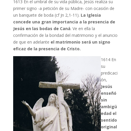
1613 En el umbral de su vida pública, Jesús realiza su
primer signo -a petición de su Madre- con ocasión de
un banquete de boda (cf Jn 2,1-11).
La Iglesia
concede una gran importancia a la presencia de
Jesús en las bodas de Caná
. Ve en ella la
confirmación de la bondad del matrimonio y el anuncio
de que en adelante
el matrimonio será un signo
eficaz de la presencia de Cristo.
1614 En
su
predicaci
ón,
Jesús
enseñó
sin
ambigü
edad el
sentido
original