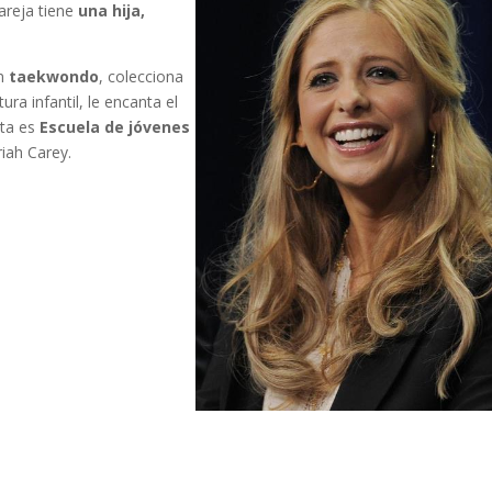
areja tiene
una hija,
en
taekwondo
, colecciona
ura infantil, le encanta el
ita es
Escuela de jóvenes
riah Carey.