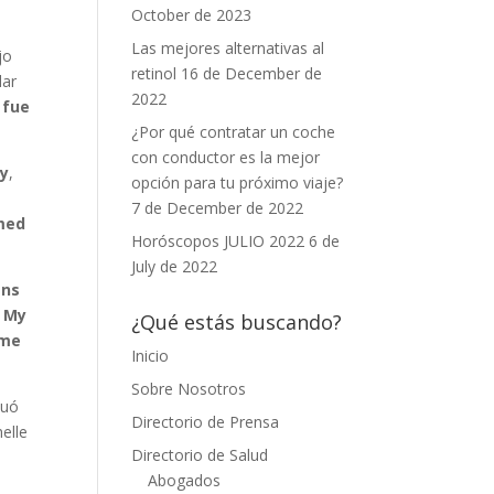
October de 2023
o
Las mejores alternativas al
jo
retinol
16 de December de
lar
2022
o fue
¿Por qué contratar un coche
con conductor es la mejor
ly
,
opción para tu próximo viaje?
7 de December de 2022
med
Horóscopos JULIO 2022
6 de
July de 2022
ans
l My
¿Qué estás buscando?
ime
Inicio
Sobre Nosotros
tuó
Directorio de Prensa
elle
Directorio de Salud
Abogados