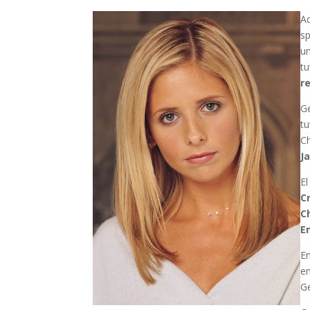
A
sp
un
tu
r
Ge
tu
Ch
J
El
C
C
E
En
e
Ge