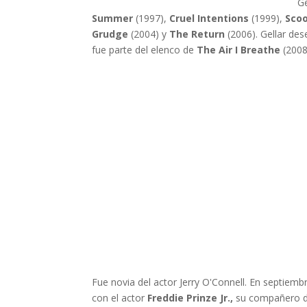
Ge
Summer
(1997),
Cruel Intentions
(1999),
Sco
Grudge
(2004) y
The Return
(2006). Gellar des
fue parte del elenco de
The Air I Breathe
(2008
Fue novia del actor Jerry O'Connell. En septiem
con el actor
Freddie Prinze Jr.,
su compañero de