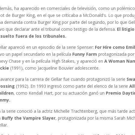
demás, ha aparecido en comerciales de televisión, como un polémic
ot de Burger King, en el que se criticaba a McDonald's. Lo que produ
a demanda contra Burger King por parte del segundo, por lo que Gel
vo que declarar ante el tribunal como testigo de la defensa.
El litigi
esuelto fuera de los tribunales.
llar apareció en un episodio de la serie Spenser:
For Hire como Emi
vo un papel secundario en la película
Funny Farm
protagonizada por
evy Chase y en la película High Stakes, y apareció en
A Woman Na
ackie
(1991), como Jacqueline Bouvier adolescente.
 avance para la carrera de Gellar fue cuando protagonizó la serie
Sw
rossing
(1992). En 1993 ingresó como parte del elenco de la serie
Al
hildren
, como Kendall Hart, por su actuación ganó un
Premio Dayt
mmy.
 la serie conoció a la actriz Michelle Trachtenberg, que más tarde ac
n
Buffy the Vampire Slayer
, protagonizada por la misma Sarah Mich
llar.