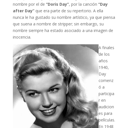
nombre por el de
“Doris Day”
, por la canción
“Day
after Day”
que era parte de su repertorio. A ella
nunca le ha gustado su nombre artístico, ya que piensa
que suena a nombre de stripper; sin embargo, su
nombre siempre ha estado asociado a una imagen de
inocencia.
A finales
de los
años
1940,
Day
comenz
ó a
participa
r en
audicion
es para
películas.
En 1948