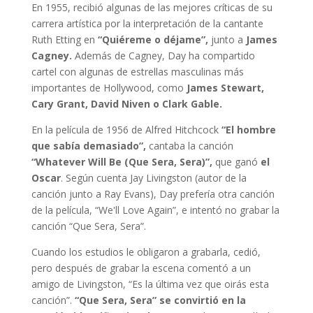
En 1955, recibió algunas de las mejores críticas de su
carrera artística por la interpretación de la cantante
Ruth Etting en
“Quiéreme o déjame”,
junto a
James
Cagney.
Además de Cagney, Day ha compartido
cartel con algunas de estrellas masculinas más
importantes de Hollywood, como
James Stewart,
Cary Grant, David Niven o Clark Gable.
En la película de 1956 de Alfred Hitchcock
“El hombre
que sabía demasiado”,
cantaba la canción
“Whatever Will Be (Que Sera, Sera)”,
que ganó
el
Oscar
. Según cuenta Jay Livingston (autor de la
canción junto a Ray Evans), Day prefería otra canción
de la película, “We'll Love Again”, e intentó no grabar la
canción “Que Sera, Sera”.
Cuando los estudios le obligaron a grabarla, cedió,
pero después de grabar la escena comentó a un
amigo de Livingston, “Es la última vez que oirás esta
canción”.
“Que Sera, Sera” se convirtió en la