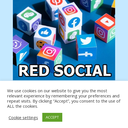
We use cookies on our website to give you the most
Tu anuncio va aquí
relevant experience by remembering your preferences and
Podemos poner tu anuncio aquí con un link de tu
repeat visits. By clicking “Accept”, you consent to the use of
producto o página
ALL the cookies.
Cookie settings
ACCEPT
https://analytics.google.com/analytics/web/?
authuser=0#/a19873651w39653599p39359059/admin/integrations