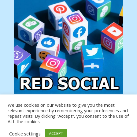
We use cookies on our website to give you the most
Tu anuncio va aquí
relevant experience by remembering your preferences and
Podemos poner tu anuncio aquí con un link de tu
repeat visits. By clicking “Accept”, you consent to the use of
producto o página
ALL the cookies.
Cookie settings
ACCEPT
https://analytics.google.com/analytics/web/?