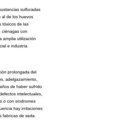
sustancias sulfuradas
o al de los huevos
 tóxicos de las
, ciénagas con
 amplia utilización
cial e industria
ción prolongada del
tos, adelgazamiento,
 años de haber sufrido
efectos intelectuales,
alo o con síndromes
encia hay irritaciones
as fabricas de seda