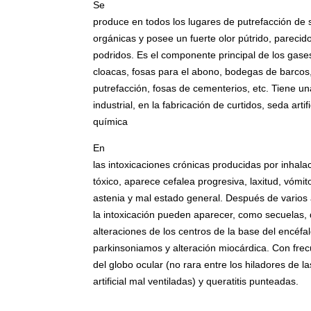
Se
produce en todos los lugares de putrefacción de 
orgánicas y posee un fuerte olor pútrido, parecid
podridos. Es el componente principal de los gases
cloacas, fosas para el abono, bodegas de barcos
putrefacción, fosas de cementerios, etc. Tiene una
industrial, en la fabricación de curtidos, seda artifi
química
En
las intoxicaciones crónicas producidas por inhala
tóxico, aparece cefalea progresiva, laxitud, vómi
astenia y mal estado general. Después de varios
la intoxicación pueden aparecer, como secuelas, d
alteraciones de los centros de la base del encéf
parkinsoniamos y alteración miocárdica. Con frecu
del globo ocular (no rara entre los hiladores de l
artificial mal ventiladas) y queratitis punteadas.