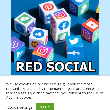
We use cookies on our website to give you the most
Tu anuncio va aquí
relevant experience by remembering your preferences and
Podemos poner tu anuncio aquí con un link de tu
repeat visits. By clicking “Accept”, you consent to the use of
producto o página
ALL the cookies.
Cookie settings
ACCEPT
https://analytics.google.com/analytics/web/?