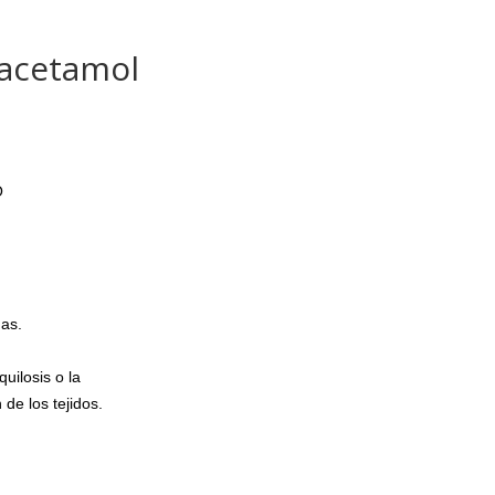
racetamol
O
das.
uilosis o la
 de los tejidos.