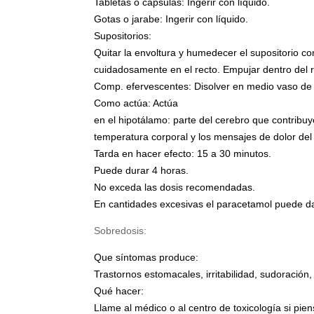
Tabletas o cápsulas: Ingerir con líquido.
Gotas o jarabe: Ingerir con líquido.
Supositorios:
Quitar la envoltura y humedecer el supositorio con
cuidadosamente en el recto. Empujar dentro del 
Comp. efervescentes: Disolver en medio vaso de 
Como actúa: Actúa
en el hipotálamo: parte del cerebro que contribuye
temperatura corporal y los mensajes de dolor del
Tarda en hacer efecto: 15 a 30 minutos.
Puede durar 4 horas.
No exceda las dosis recomendadas.
En cantidades excesivas el paracetamol puede da
Sobredosis:
Que síntomas produce:
Trastornos estomacales, irritabilidad, sudoración
Qué hacer:
Llame al médico o al centro de toxicología si pi