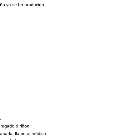
ño ya se ha producido.
N.
 hígado ó riñón.
marla, llame al médico.