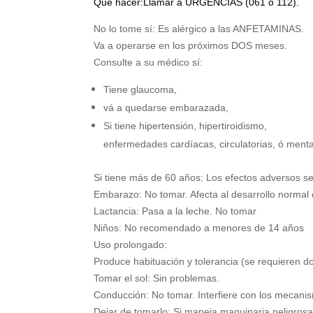
Qué hacer:Llamar a URGENCIAS (061 o 112).
No lo tome sí: Es alérgico a las ANFETAMINAS.
Va a operarse en los próximos DOS meses.
Consulte a su médico sí:
Tiene glaucoma,
vá a quedarse embarazada,
Si tiene hipertensión, hipertiroidismo,
enfermedades cardíacas, circulatorias, ó menta
Si tiene más de 60 años: Los efectos adversos se
Embarazo: No tomar. Afecta al desarrollo normal 
Lactancia: Pasa a la leche. No tomar
Niños: No recomendado a menores de 14 años
Uso prolongado:
Produce habituación y tolerancia (se requieren d
Tomar el sol: Sin problemas.
Conducción: No tomar. Interfiere con los mecanis
Dejar de tomarlo: Si maneja maquinaria peligros