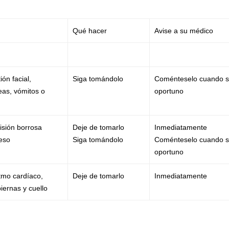
Qué hacer
Avise a su médico
ón facial,
Siga tomándolo
Coménteselo cuando 
as, vómitos o
oportuno
isión borrosa
Deje de tomarlo
Inmediatamente
eso
Siga tomándolo
Coménteselo cuando 
oportuno
itmo cardíaco,
Deje de tomarlo
Inmediatamente
iernas y cuello