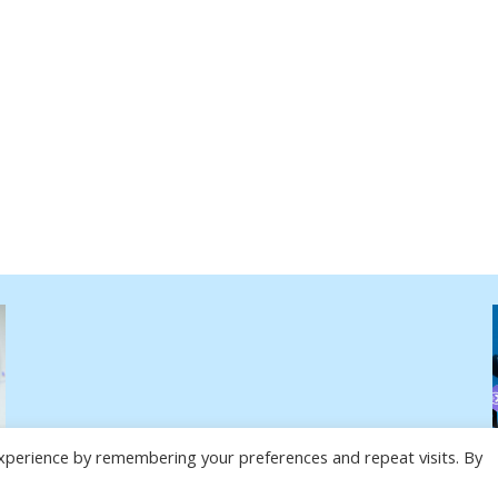
xperience by remembering your preferences and repeat visits. By
3651w39653599p39359059/admin/integrations/adsense/editor/MELV