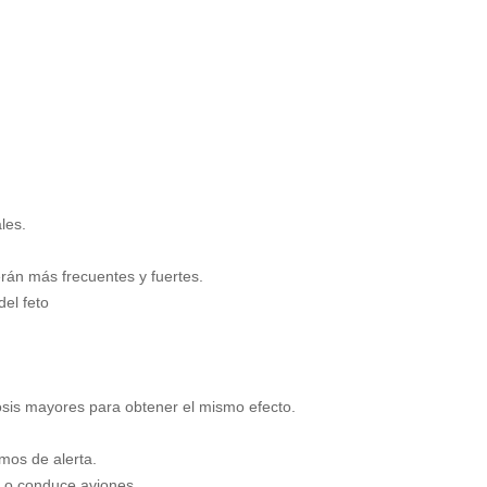
les.
rán más frecuentes y fuertes.
del feto
osis mayores para obtener el mismo efecto.
mos de alerta.
a o conduce aviones.