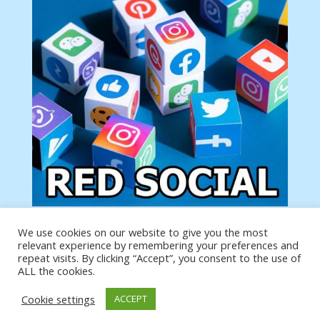
We use cookies on our website to give you the most
Tu anuncio va aquí
relevant experience by remembering your preferences and
Podemos poner tu anuncio aquí con un link de tu
repeat visits. By clicking “Accept”, you consent to the use of
producto o página
ALL the cookies.
Cookie settings
ACCEPT
https://analytics.google.com/analytics/web/?