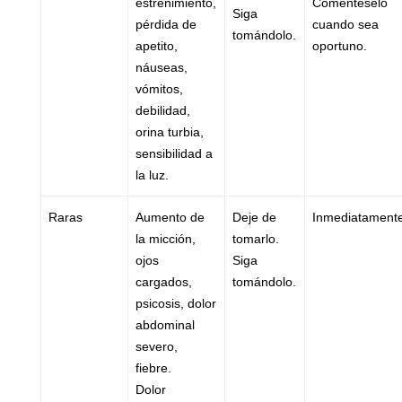
estreñimiento,
Coménteselo
Siga
pérdida de
cuando sea
tomándolo.
apetito,
oportuno.
náuseas,
vómitos,
debilidad,
orina turbia,
sensibilidad a
la luz.
Raras
Aumento de
Deje de
Inmediatamente
la micción,
tomarlo.
ojos
Siga
cargados,
tomándolo.
psicosis, dolor
abdominal
severo,
fiebre.
Dolor