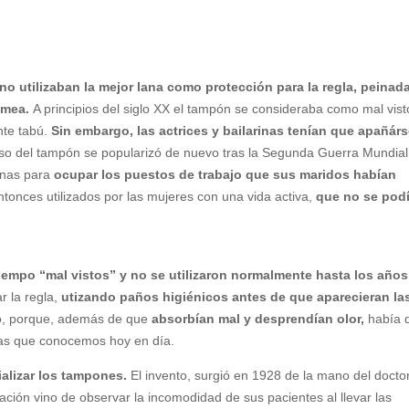
no utilizaban la mejor lana como protección para la regla, peinad
rimea.
A principios del siglo XX el tampón se consideraba como mal vist
nte tabú.
Sin embargo, las actrices y bailarinas tenían que apañárs
uso del tampón se popularizó de nuevo tras la Segunda Guerra Mundial;
inas para
ocupar los puestos de trabajo que sus maridos habían
onces utilizados por las mujeres con una vida activa,
que no se pod
empo “mal vistos” y no se utilizaron normalmente hasta los años
r la regla,
utizando paños higiénicos antes de que aparecieran la
o, porque, además de que
absorbían mal y desprendían olor,
había 
sas que conocemos hoy en día.
ializar los tampones.
El invento, surgió en 1928 de la mano del docto
ación vino de observar la incomodidad de sus pacientes al llevar las