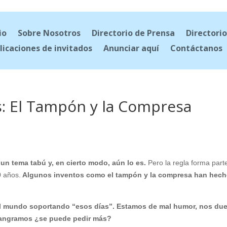
io
Sobre Nosotros
Directorio de Prensa
Directorio
licaciones de invitados
Anunciar aquí
Contáctanos
s: El Tampón y la Compresa
 un tema tabú y, en cierto modo, aún lo es.
Pero la regla forma part
0 años.
Algunos inventos como el tampón y la compresa han hec
l mundo soportando “esos días”. Estamos de mal humor, nos due
 sangramos ¿se puede pedir más?