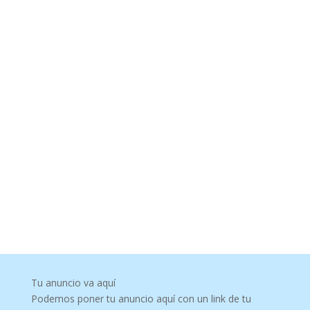
Tu anuncio va aquí
Podemos poner tu anuncio aquí con un link de tu