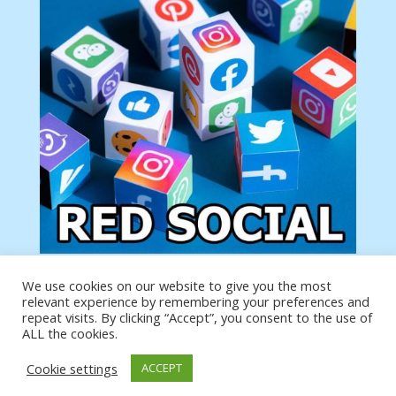
We use cookies on our website to give you the most
Tu anuncio va aquí
relevant experience by remembering your preferences and
Podemos poner tu anuncio aquí con un link de tu
repeat visits. By clicking “Accept”, you consent to the use of
producto o página
ALL the cookies.
Cookie settings
ACCEPT
https://analytics.google.com/analytics/web/?