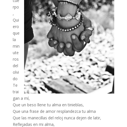
cue
rpo
,
Qui
ero
que
la
min
ute
ros
del
olvi
do
Te
trai
gan a mí,
Que un beso llene tu alma en tinieblas,
Que una frase de amor resplandezca tu alma
Que las manecillas del reloj nunca dejen de latir,
Reflejadas en mi alma,