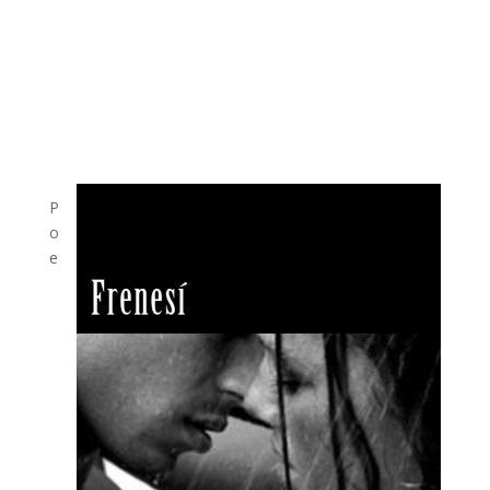
P
o
e