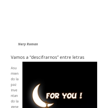
Nery Roman
Vamos a “descifrarnos” entre letras
Asu
mien
do la
paz
Inve
ntan
do la
gene