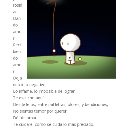
rosid
ad
Dan
do
amo
r
Reci
bien
do
amo
r
Deja
ndo ir lo negativo
Lo infame, lo imposible de lograr,
Te escucho aquí
Desde lejos, entre mil letras, olores, y bendiciones,
No sientas temor por querer,
Déjate amar,
Te cuidare, como se cuida lo más preciado,