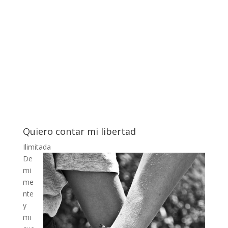
Quiero contar mi libertad
Ilimitada
De
mi
me
nte
y
mi