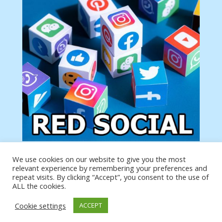
We use cookies on our website to give you the most
Tu anuncio va aquí
relevant experience by remembering your preferences and
Podemos poner tu anuncio aquí con un link de tu
repeat visits. By clicking “Accept”, you consent to the use of
producto o página
ALL the cookies.
Cookie settings
ACCEPT
https://analytics.google.com/analytics/web/?