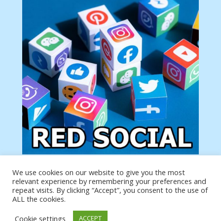
We use cookies on our website to give you the most
Tu anuncio va aquí
relevant experience by remembering your preferences and
Podemos poner tu anuncio aquí con un link de tu
repeat visits. By clicking “Accept”, you consent to the use of
producto o página
ALL the cookies.
Cookie settings
ACCEPT