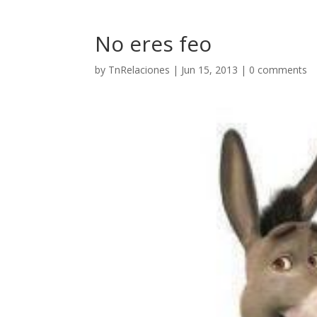
No eres feo
by
TnRelaciones
|
Jun 15, 2013
|
0 comments