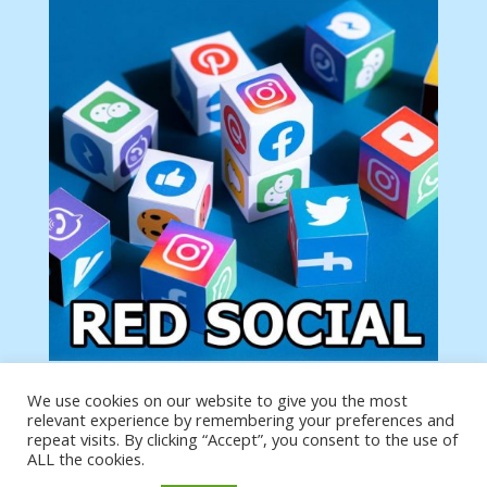
We use cookies on our website to give you the most
Tu anuncio va aquí
relevant experience by remembering your preferences and
Podemos poner tu anuncio aquí con un link de tu
repeat visits. By clicking “Accept”, you consent to the use of
producto o página
ALL the cookies.