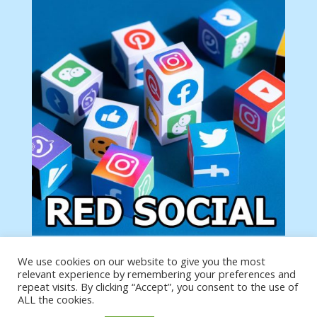
We use cookies on our website to give you the most
Tu anuncio va aquí
relevant experience by remembering your preferences and
Podemos poner tu anuncio aquí con un link de tu
repeat visits. By clicking “Accept”, you consent to the use of
producto o página
ALL the cookies.