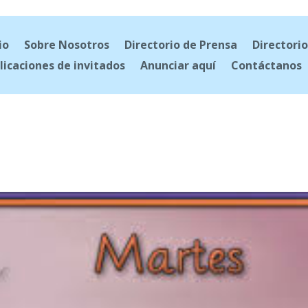
io
Sobre Nosotros
Directorio de Prensa
Directorio
licaciones de invitados
Anunciar aquí
Contáctanos