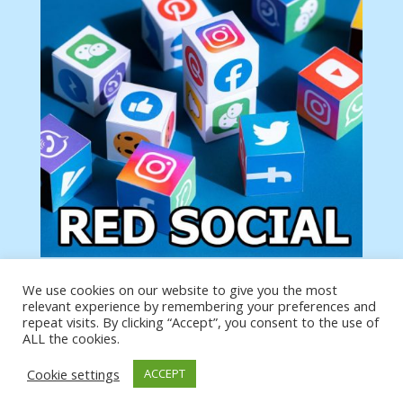
We use cookies on our website to give you the most
Tu anuncio va aquí
relevant experience by remembering your preferences and
Podemos poner tu anuncio aquí con un link de tu
repeat visits. By clicking “Accept”, you consent to the use of
producto o página
ALL the cookies.
Cookie settings
ACCEPT
https://analytics.google.com/analytics/web/?