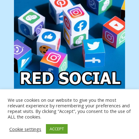
We use cookies on our website to give you the most
Tu anuncio va aquí
relevant experience by remembering your preferences and
Podemos poner tu anuncio aquí con un link de tu
repeat visits. By clicking “Accept”, you consent to the use of
producto o página
ALL the cookies.
Cookie settings
ACCEPT
https://analytics.google.com/analytics/web/?