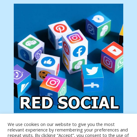
We use cookies on our website to give you the most
Tu anuncio va aquí
relevant experience by remembering your preferences and
Podemos poner tu anuncio aquí con un link de tu
repeat visits. By clicking “Accept”, you consent to the use of