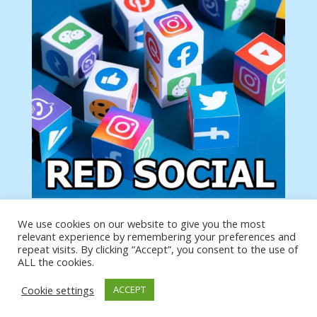
We use cookies on our website to give you the most
Tu anuncio va aquí
relevant experience by remembering your preferences and
Podemos poner tu anuncio aquí con un link de tu
repeat visits. By clicking “Accept”, you consent to the use of
producto o página
ALL the cookies.
Cookie settings
ACCEPT
https://analytics.google.com/analytics/web/?
authuser=0#/a19873651w39653599p39359059/admin/integrations