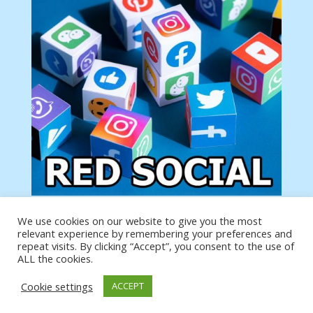
We use cookies on our website to give you the most
Tu anuncio va aquí
relevant experience by remembering your preferences and
Podemos poner tu anuncio aquí con un link de tu
repeat visits. By clicking “Accept”, you consent to the use of
producto o página
ALL the cookies.
Cookie settings
ACCEPT
https://analytics.google.com/analytics/web/?
authuser=0#/a19873651w39653599p39359059/admin/integrations