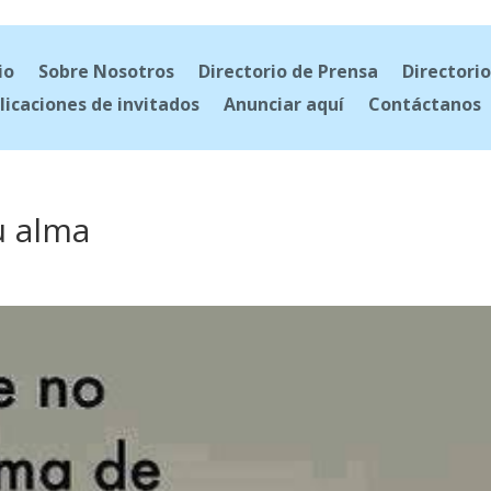
io
Sobre Nosotros
Directorio de Prensa
Directorio
licaciones de invitados
Anunciar aquí
Contáctanos
u alma