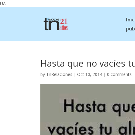
UA
Inic
pub
Hasta que no vacíes t
by
TnRelaciones
|
Oct 10, 2014
|
0 comments