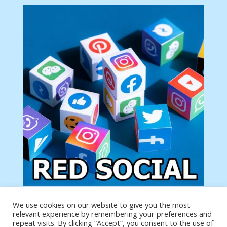
We use cookies on our website to give you the most
Tu anuncio va aquí
relevant experience by remembering your preferences and
Podemos poner tu anuncio aquí con un link de tu
repeat visits. By clicking “Accept”, you consent to the use of