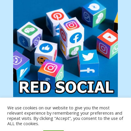
We use cookies on our website to give you the most
Tu anuncio va aquí
relevant experience by remembering your preferences and
Podemos poner tu anuncio aquí con un link de tu
repeat visits. By clicking “Accept”, you consent to the use of
producto o página
ALL the cookies.