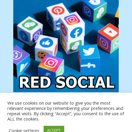
We use cookies on our website to give you the most
Tu anuncio va aquí
relevant experience by remembering your preferences and
Podemos poner tu anuncio aquí con un link de tu
repeat visits. By clicking “Accept”, you consent to the use of
producto o página
ALL the cookies.
Cookie settings
ACCEPT