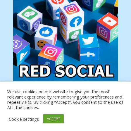
We use cookies on our website to give you the most
Tu anuncio va aquí
relevant experience by remembering your preferences and
Podemos poner tu anuncio aquí con un link de tu
repeat visits. By clicking “Accept”, you consent to the use of
producto o página
ALL the cookies.
Cookie settings
ACCEPT
https://analytics.google.com/analytics/web/?
authuser=0#/a19873651w39653599p39359059/admin/integrations