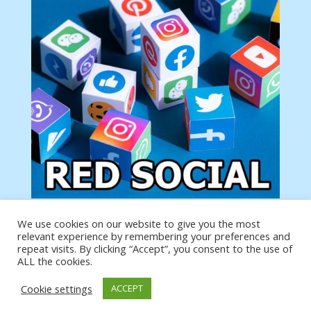
We use cookies on our website to give you the most
Tu anuncio va aquí
relevant experience by remembering your preferences and
Podemos poner tu anuncio aquí con un link de tu
repeat visits. By clicking “Accept”, you consent to the use of
producto o página
ALL the cookies.
Cookie settings
ACCEPT
https://analytics.google.com/analytics/web/?