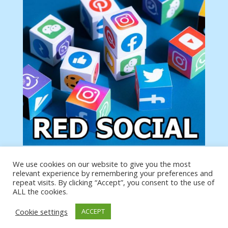
We use cookies on our website to give you the most
Tu anuncio va aquí
relevant experience by remembering your preferences and
Podemos poner tu anuncio aquí con un link de tu
repeat visits. By clicking “Accept”, you consent to the use of
producto o página
ALL the cookies.
Cookie settings
ACCEPT
https://analytics.google.com/analytics/web/?