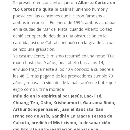
Se presentó en conciertos junto a
Alberto Cortez en
“Lo Cortez no quita lo Cabral”
uniendo humor y
poesía con las canciones que hicieron famosos a
ambos intérpretes. En enero de 1996, ambos actuaban
en la ciudad de Mar del Plata, cuando Alberto Cortez
debió ser operado debido a una obstrucción en la
carótida, así que Cabral continuó con la gira de la cual
se hizo una grabación.
Ya casi invidente, él mismo resumió en una nota: “Fue
mudo hasta los 9 años, analfabeto hasta los 14,
enviudó trágicamente a los 40 y conoció a su padre a
los 46. El más pagano de los predicadores cumple 70
años y repasa su vida desde la habitación de hotel que
eligió como última morada”
Influido en lo espiritual por Jesús, Lao-Tsé,
Chuang Tzu, Osho, Krishnamurti, Gautama Buda,
Arthur Schopenhauer, Juan el Bautista, San
Francisco de Asís, Gandhi y La Madre Teresa de
Calcuta, predicó el Misticismo, la desaparición
del Ego y la auto-realización global de la