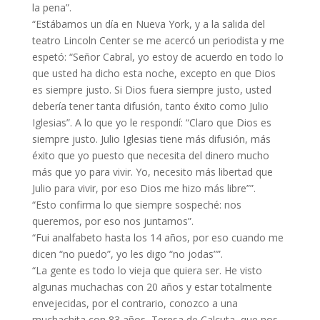
la pena”.
“Estábamos un día en Nueva York, y a la salida del
teatro Lincoln Center se me acercó un periodista y me
espetó: “Señor Cabral, yo estoy de acuerdo en todo lo
que usted ha dicho esta noche, excepto en que Dios
es siempre justo. Si Dios fuera siempre justo, usted
debería tener tanta difusión, tanto éxito como Julio
Iglesias”. A lo que yo le respondí: “Claro que Dios es
siempre justo. Julio Iglesias tiene más difusión, más
éxito que yo puesto que necesita del dinero mucho
más que yo para vivir. Yo, necesito más libertad que
Julio para vivir, por eso Dios me hizo más libre””.
“Esto confirma lo que siempre sospeché: nos
queremos, por eso nos juntamos”.
“Fui analfabeto hasta los 14 años, por eso cuando me
dicen “no puedo”, yo les digo “no jodas””.
“La gente es todo lo vieja que quiera ser. He visto
algunas muchachas con 20 años y estar totalmente
envejecidas, por el contrario, conozco a una
muchachita con 83 años, Teresa de Calcuta, que nos