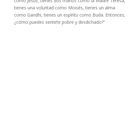
como Jesús, tienes dos manos como la Madre Teresa,
tienes una voluntad como Moisés, tienes un alma
como Gandhi, tienes un espíritu como Buda. Entonces,
¿cómo puedes sentirte pobre y desdichado?”