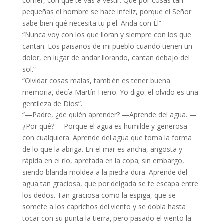
comer, con qué te vas a vestir. Que por cosas tan
pequeñas el hombre se hace infeliz, porque el Señor
sabe bien qué necesita tu piel. Anda con Él”.
“Nunca voy con los que lloran y siempre con los que
cantan. Los paisanos de mi pueblo cuando tienen un
dolor, en lugar de andar llorando, cantan debajo del
sol.”
“Olvidar cosas malas, también es tener buena
memoria, decía Martín Fierro. Yo digo: el olvido es una
gentileza de Dios”.
“—Padre, ¿de quién aprender? —Aprende del agua. —
¿Por qué? —Porque el agua es humilde y generosa
con cualquiera. Aprende del agua que toma la forma
de lo que la abriga. En el mar es ancha, angosta y
rápida en el río, apretada en la copa; sin embargo,
siendo blanda moldea a la piedra dura. Aprende del
agua tan graciosa, que por delgada se te escapa entre
los dedos. Tan graciosa como la espiga, que se
somete a los caprichos del viento y se dobla hasta
tocar con su punta la tierra, pero pasado el viento la